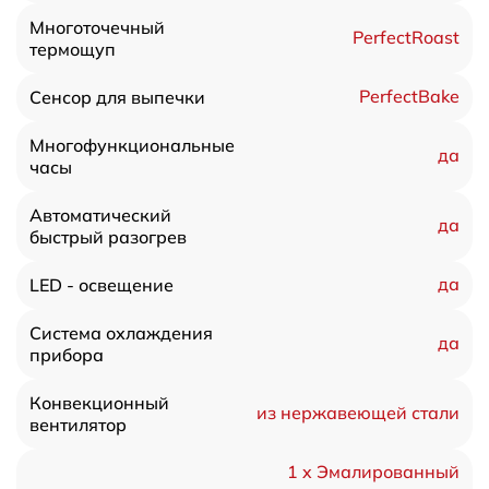
Многоточечный
PerfectRoast
термощуп
PerfectBake
Сенсор для выпечки
Многофункциональные
да
часы
Автоматический
да
быстрый разогрев
да
LED - освещение
Система охлаждения
да
прибора
Конвекционный
из нержавеющей стали
вентилятор
1 x Эмалированный