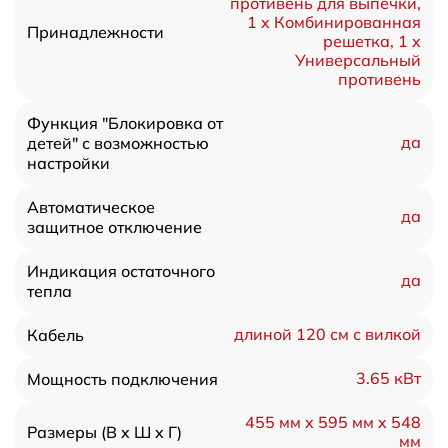
противень для выпечки,
1 x Комбинированная
Принадлежности
решетка, 1 x
Универсальный
противень
Функция "Блокировка от
да
детей" с возможностью
настройки
Автоматическое
да
защитное отключение
Индикация остаточного
да
тепла
длиной 120 см с вилкой
Кабель
3.65 кВт
Мощность подключения
455 мм x 595 мм x 548
Размеры (В x Ш x Г)
мм