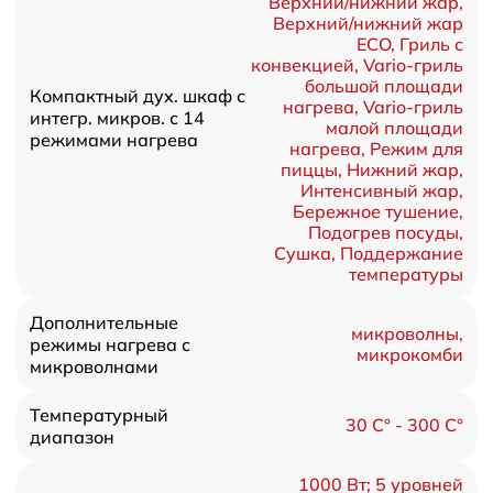
Верхний/нижний жар,
Верхний/нижний жар
ECO, Гриль с
конвекцией, Vario-гриль
большой площади
Компактный дух. шкаф с
нагрева, Vario-гриль
интегр. микров. с 14
малой площади
режимами нагрева
нагрева, Режим для
пиццы, Нижний жар,
Интенсивный жар,
Бережное тушение,
Подогрев посуды,
Сушка, Поддержание
температуры
Дополнительные
микроволны,
режимы нагрева с
микрокомби
микроволнами
Температурный
30 C° - 300 C°
диапазон
1000 Вт; 5 уровней