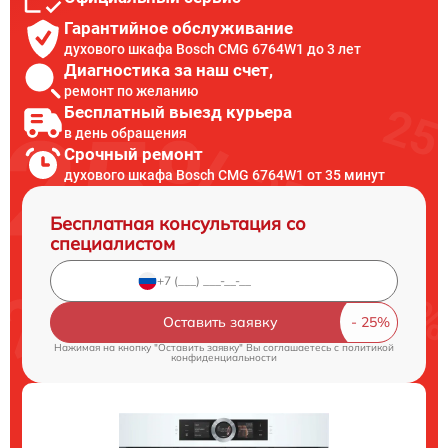
Гарантийное обслуживание
духового шкафа Bosch CMG 6764W1 до 3 лет
Диагностика за наш счет,
ремонт по желанию
Бесплатный выезд курьера
в день обращения
Срочный ремонт
духового шкафа Bosch CMG 6764W1 от 35 минут
Бесплатная консультация со
специалистом
Оставить заявку
Нажимая на кнопку "Оставить заявку" Вы соглашаетесь c
политикой
конфиденциальности