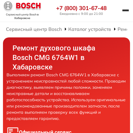
+7 (800) 301-67-48
Ежедневно с 9:00 до 21:00
Сервисный центр Bosch
в
Хабаровске
Сервисный центр Bosch
Каталог устройств
Ремон
Ремонт духового шкафа
Bosch CMG 6764W1 в
Хабаровске
Выполняем ремонт Bosch CMG 6764W1 в Хабаровске с
устранением неисправностей любой сложности. Проводим
диагностику, выявляем причины поломки, заменяем
неисправные детали и восстанавливаем
работоспособность устройства. Используем оригинальные
или рекомендованные производителем запчасти, после
ремонта выполняем проверку всех функций и
предоставляем гарантию.
Официальный сервис