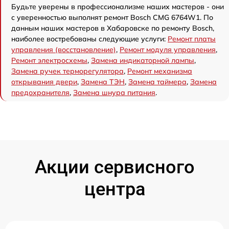
Будьте уверены в профессионализме наших мастеров - они
с уверенностью выполнят ремонт Bosch CMG 6764W1. По
данным наших мастеров в Хабаровске по ремонту Bosch,
наиболее востребованы следующие услуги:
Ремонт платы
управления (восстановление)
,
Ремонт модуля управления
,
Ремонт электросхемы
,
Замена индикаторной лампы
,
Замена ручек терморегулятора
,
Ремонт механизма
открывания двери
,
Замена ТЭН
,
Замена таймера
,
Замена
предохранителя
,
Замена шнура питания
.
Акции сервисного
центра