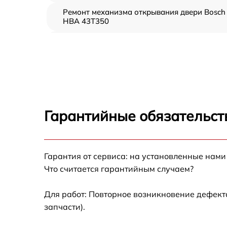
Ремонт механизма открывания двери Bosch
HBA 43T350
Замена ТЭН Bosch HBA 43T350
Замена таймера Bosch HBA 43T350
Замена предохранителя Bosch HBA 43T350
Гарантийные обязательст
Замена шнура питания Bosch HBA 43T350
Гарантия от сервиса: на установленные нами
Замена термодатчика Bosch HBA 43T350
Что считается гарантийным случаем?
Замена панели управления Bosch HBA
43T350
Для работ: Повторное возникновение дефект
запчасти).