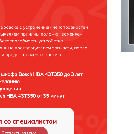
аровске с устранением неисправностей
выявляем причины поломки, заменяем
ботоспособность устройства.
анные производителем запчасти, после
 и предоставляем гарантию.
 шкафа Bosch HBA 43T350 до 3 лет
 желанию
бращения
ch HBA 43T350 от 35 минут
я со специалистом
Оставить заявку