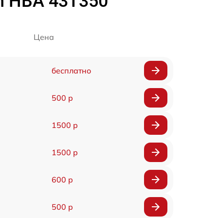
h HBA 43T350
Цена
бесплатно
500 р
1500 р
1500 р
600 р
500 р