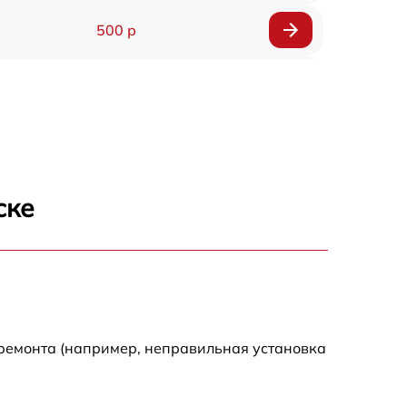
500 р
1200 р
500 р
700 р
ске
500 р
900 р
1500 р
 ремонта (например, неправильная установка