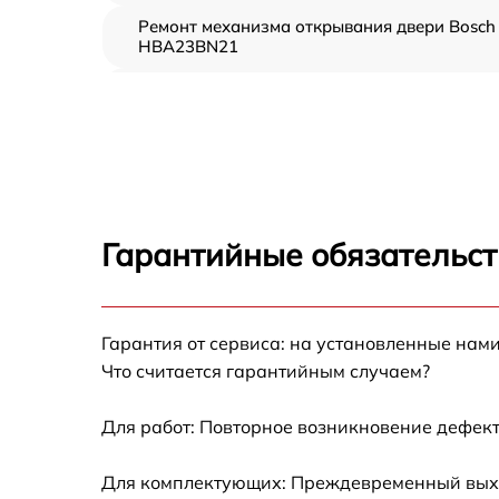
Ремонт механизма открывания двери Bosch
HBA23BN21
Замена ТЭН Bosch HBA23BN21
Замена таймера Bosch HBA23BN21
Замена предохранителя Bosch HBA23BN21
Гарантийные обязательст
Замена шнура питания Bosch HBA23BN21
Гарантия от сервиса: на установленные нами
Замена термодатчика Bosch HBA23BN21
Что считается гарантийным случаем?
Замена панели управления Bosch
HBA23BN21
Для работ: Повторное возникновение дефект
Для комплектующих: Преждевременный выход