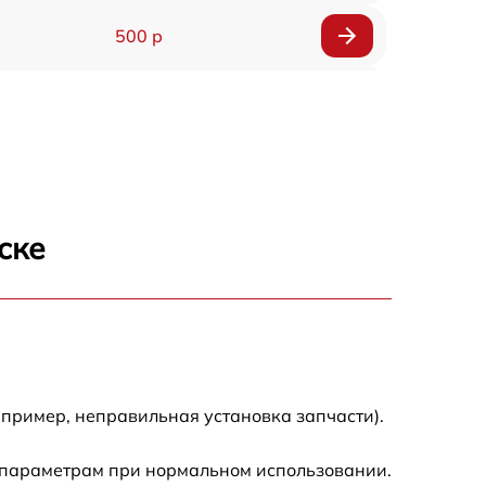
500 р
1200 р
500 р
700 р
ске
500 р
900 р
1500 р
пример, неправильная установка запчасти).
 параметрам при нормальном использовании.