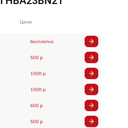
ch HBA23BN21
Цена
бесплатно
500 р
1500 р
1500 р
600 р
500 р