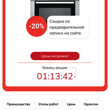
Скидка по
-20%
предварительной
записи на сайте
Цены на ремонт
Конец акции
01:13:41
Преимущества
Этапы работ
Цены
Гарантия
М