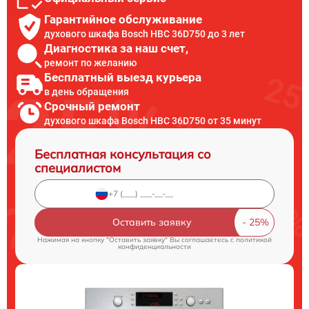
Гарантийное обслуживание
духового шкафа Bosch HBC 36D750 до 3 лет
Диагностика за наш счет,
ремонт по желанию
Бесплатный выезд курьера
в день обращения
Срочный ремонт
духового шкафа Bosch HBC 36D750 от 35 минут
Бесплатная консультация со
специалистом
Оставить заявку
Нажимая на кнопку "Оставить заявку" Вы соглашаетесь c
политикой
конфиденциальности