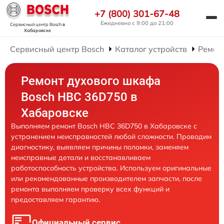
+7 (800) 301-67-48
Ежедневно с 9:00 до 21:00
Сервисный центр Bosch
в
Хабаровске
Сервисный центр Bosch
Каталог устройств
Ремон
Ремонт духового шкафа
Bosch HBC 36D750 в
Хабаровске
Выполняем ремонт Bosch HBC 36D750 в Хабаровске с
устранением неисправностей любой сложности. Проводим
диагностику, выявляем причины поломки, заменяем
неисправные детали и восстанавливаем
работоспособность устройства. Используем оригинальные
или рекомендованные производителем запчасти, после
ремонта выполняем проверку всех функций и
предоставляем гарантию.
Официальный сервис