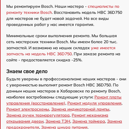
Мы ремонтируем Bosch. Наши мастера -
специалисты по
ремонту техники Bosch
. Восстановить модель HBC 36D750
для мастеров не будет новой задачей. На все виды
проведенных работ у нас имеется гарантия.
Минимальные сроки выполнения ремонта. Мы большая
сеть мастерских техники Bosch. Мы имеем более 20 тыс.
запчастей. И возможно на наших складах
уже имеется
запчасть на модель HBC 36D750
. При заказе ремонта на
сайте - предоставляется скидка -25%.
Знаем свое дело
Будьте уверены в профессионализме наших мастеров - они
с уверенностью выполнят ремонт Bosch HBC 36D750. По
данным наших мастеров в Хабаровске по ремонту Bosch,
наиболее востребованы следующие услуги:
Ремонт платы
управления (восстановление)
,
Ремонт модуля управления
,
Ремонт электросхемы
,
Замена индикаторной лампы
,
Замена ручек терморегулятора
,
Ремонт механизма
открывания двери
,
Замена ТЭН
,
Замена таймера
,
Замена
предохранителя
,
Замена шнура питания
.