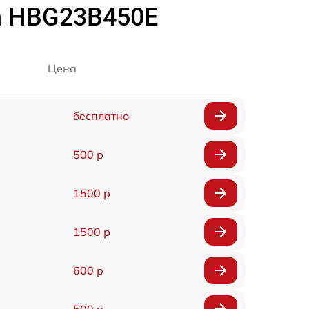
h HBG23B450E
Цена
бесплатно
500 р
1500 р
1500 р
600 р
500 р