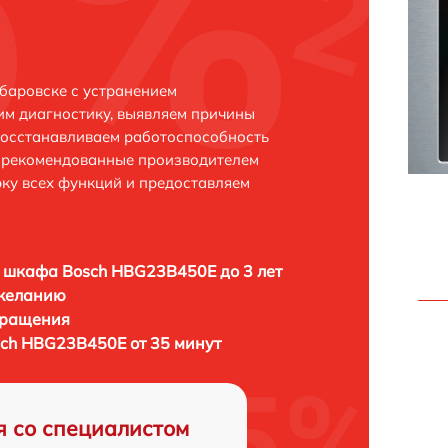
баровске с устранением
м диагностику, выявляем причины
восстанавливаем работоспособность
и рекомендованные производителем
рку всех функций и предоставляем
 шкафа Bosch HBG23B450E до 3 лет
 желанию
бращения
ch HBG23B450E от 35 минут
я со специалистом