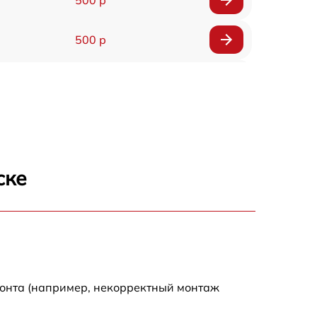
500 р
1200 р
500 р
700 р
ске
500 р
900 р
1500 р
монта (например, некорректный монтаж