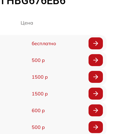
ch HBG676EB6
Цена
бесплатно
500 р
1500 р
1500 р
600 р
500 р