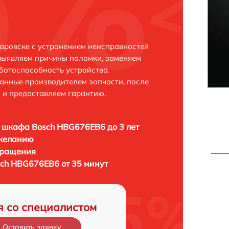
аровске с устранением неисправностей
выявляем причины поломки, заменяем
ботоспособность устройства.
анные производителем запчасти, после
 и предоставляем гарантию.
 шкафа Bosch HBG676EB6 до 3 лет
 желанию
бращения
ch HBG676EB6 от 35 минут
я со специалистом
Оставить заявку