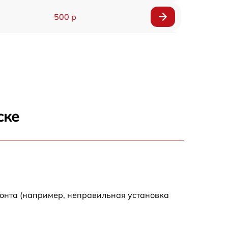
500 р
1200 р
500 р
700 р
ске
500 р
900 р
1500 р
монта (например, неправильная установка