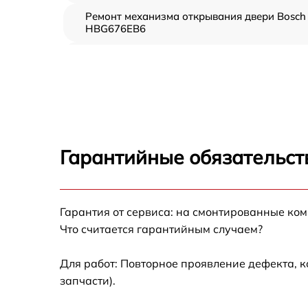
Ремонт механизма открывания двери Bosch
HBG676EB6
Замена ТЭН Bosch HBG676EB6
Замена таймера Bosch HBG676EB6
Замена предохранителя Bosch HBG676EB6
Гарантийные обязательст
Замена шнура питания Bosch HBG676EB6
Гарантия от сервиса: на смонтированные ко
Замена термодатчика Bosch HBG676EB6
Что считается гарантийным случаем?
Замена панели управления Bosch
HBG676EB6
Для работ: Повторное проявление дефекта, 
запчасти).