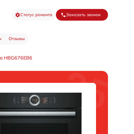
Статус ремонта
Заказать звонок
ы
Отзывы
фа HBG676EB6