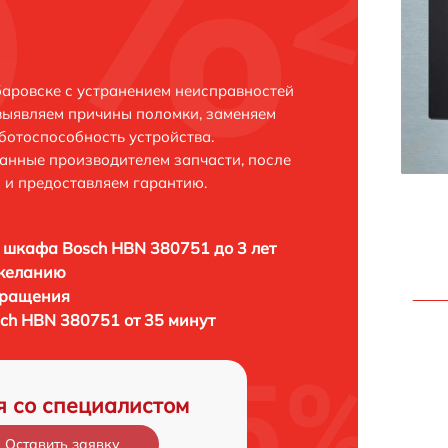
аровске с устранением неисправностей
выявляем причины поломки, заменяем
ботоспособность устройства.
анные производителем запчасти, после
 и предоставляем гарантию.
 шкафа Bosch HBN 380751 до 3 лет
 желанию
бращения
ch HBN 380751 от 35 минут
я со специалистом
Оставить заявку