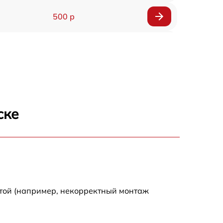
500 р
1200 р
500 р
700 р
ске
500 р
900 р
1500 р
отой (например, некорректный монтаж