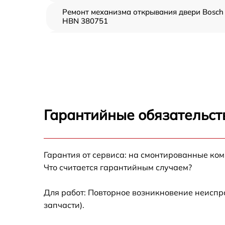
Ремонт механизма открывания двери Bosch
HBN 380751
Замена ТЭН Bosch HBN 380751
Замена таймера Bosch HBN 380751
Замена предохранителя Bosch HBN 380751
Гарантийные обязательст
Замена шнура питания Bosch HBN 380751
Гарантия от сервиса: на смонтированные ко
Замена термодатчика Bosch HBN 380751
Что считается гарантийным случаем?
Замена панели управления Bosch HBN
380751
Для работ: Повторное возникновение неиспр
запчасти).