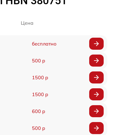
h HBN 380751
Цена
бесплатно
500 р
1500 р
1500 р
600 р
500 р