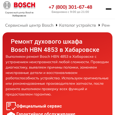
+7 (800) 301-67-48
Ежедневно с 9:00 до 21:00
Сервисный центр Bosch
в
Хабаровске
Сервисный центр Bosch
Каталог устройств
Ремон
Ремонт духового шкафа
Bosch HBN 4853 в Хабаровске
Выполняем ремонт Bosch HBN 4853 в Хабаровске с
устранением неисправностей любой сложности. Проводим
диагностику, выявляем причины поломки, заменяем
неисправные детали и восстанавливаем
работоспособность устройства. Используем оригинальные
или рекомендованные производителем запчасти, после
ремонта выполняем проверку всех функций и
предоставляем гарантию.
Официальный сервис
Гарантийное обслуживание