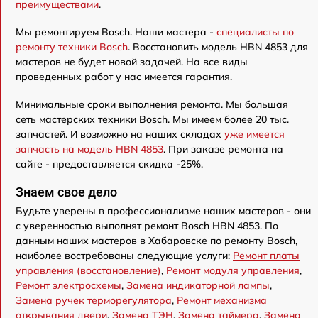
преимуществами
.
Мы ремонтируем Bosch. Наши мастера -
специалисты по
ремонту техники Bosch
. Восстановить модель HBN 4853 для
мастеров не будет новой задачей. На все виды
проведенных работ у нас имеется гарантия.
Минимальные сроки выполнения ремонта. Мы большая
сеть мастерских техники Bosch. Мы имеем более 20 тыс.
запчастей. И возможно на наших складах
уже имеется
запчасть на модель HBN 4853
. При заказе ремонта на
сайте - предоставляется скидка -25%.
Знаем свое дело
Будьте уверены в профессионализме наших мастеров - они
с уверенностью выполнят ремонт Bosch HBN 4853. По
данным наших мастеров в Хабаровске по ремонту Bosch,
наиболее востребованы следующие услуги:
Ремонт платы
управления (восстановление)
,
Ремонт модуля управления
,
Ремонт электросхемы
,
Замена индикаторной лампы
,
Замена ручек терморегулятора
,
Ремонт механизма
открывания двери
,
Замена ТЭН
,
Замена таймера
,
Замена