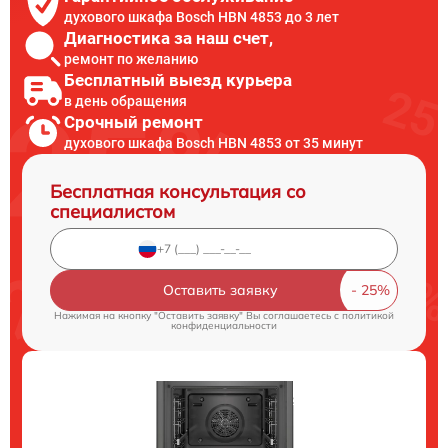
духового шкафа Bosch HBN 4853 до 3 лет
Диагностика за наш счет,
ремонт по желанию
Бесплатный выезд курьера
в день обращения
Срочный ремонт
духового шкафа Bosch HBN 4853 от 35 минут
Бесплатная консультация со
специалистом
Оставить заявку
Нажимая на кнопку "Оставить заявку" Вы соглашаетесь c
политикой
конфиденциальности