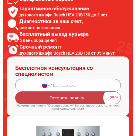
Гарантийное обслуживание
духового шкафа Bosch HEA 23B150 до 3 лет
Диагностика за наш счет,
ремонт по желанию
Бесплатный выезд курьера
в день обращения
Срочный ремонт
духового шкафа Bosch HEA 23B150 от 35 минут
Бесплатная консультация со
специалистом
Оставить заявку
Нажимая на кнопку "Оставить заявку" Вы соглашаетесь c
политикой
конфиденциальности