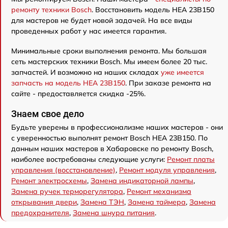
ремонту техники Bosch
. Восстановить модель HEA 23B150
для мастеров не будет новой задачей. На все виды
проведенных работ у нас имеется гарантия.
Минимальные сроки выполнения ремонта. Мы большая
сеть мастерских техники Bosch. Мы имеем более 20 тыс.
запчастей. И возможно на наших складах
уже имеется
запчасть на модель HEA 23B150
. При заказе ремонта на
сайте - предоставляется скидка -25%.
Знаем свое дело
Будьте уверены в профессионализме наших мастеров - они
с уверенностью выполнят ремонт Bosch HEA 23B150. По
данным наших мастеров в Хабаровске по ремонту Bosch,
наиболее востребованы следующие услуги:
Ремонт платы
управления (восстановление)
,
Ремонт модуля управления
,
Ремонт электросхемы
,
Замена индикаторной лампы
,
Замена ручек терморегулятора
,
Ремонт механизма
открывания двери
,
Замена ТЭН
,
Замена таймера
,
Замена
предохранителя
,
Замена шнура питания
.