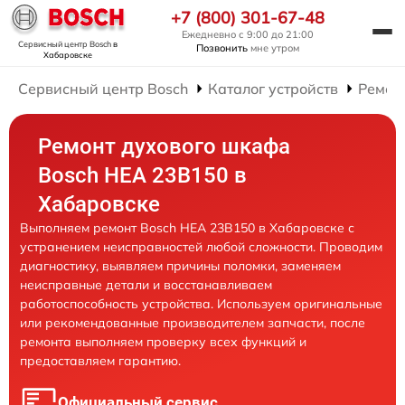
+7 (800) 301-67-48
Ежедневно с 9:00 до 21:00
Сервисный центр Bosch
в
Позвонить
мне утром
Хабаровске
Сервисный центр Bosch
Каталог устройств
Ремон
Ремонт духового шкафа
Bosch HEA 23B150 в
Хабаровске
Выполняем ремонт Bosch HEA 23B150 в Хабаровске с
устранением неисправностей любой сложности. Проводим
диагностику, выявляем причины поломки, заменяем
неисправные детали и восстанавливаем
работоспособность устройства. Используем оригинальные
или рекомендованные производителем запчасти, после
ремонта выполняем проверку всех функций и
предоставляем гарантию.
Официальный сервис