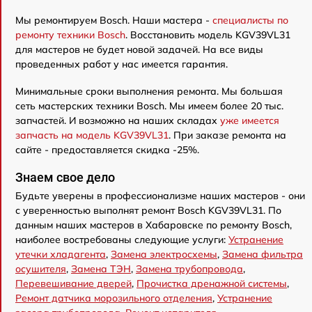
Мы ремонтируем Bosch. Наши мастера -
специалисты по
ремонту техники Bosch
. Восстановить модель KGV39VL31
для мастеров не будет новой задачей. На все виды
проведенных работ у нас имеется гарантия.
Минимальные сроки выполнения ремонта. Мы большая
сеть мастерских техники Bosch. Мы имеем более 20 тыс.
запчастей. И возможно на наших складах
уже имеется
запчасть на модель KGV39VL31
. При заказе ремонта на
сайте - предоставляется скидка -25%.
Знаем свое дело
Будьте уверены в профессионализме наших мастеров - они
с уверенностью выполнят ремонт Bosch KGV39VL31. По
данным наших мастеров в Хабаровске по ремонту Bosch,
наиболее востребованы следующие услуги:
Устранение
утечки хладагента
,
Замена электросхемы
,
Замена фильтра
осушителя
,
Замена ТЭН
,
Замена трубопровода
,
Перевешивание дверей
,
Прочистка дренажной системы
,
Ремонт датчика морозильного отделения
,
Устранение