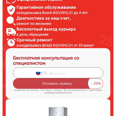
Гарантийное обслуживание
холодильника Bosch KGV39VL31 до 3 лет
Диагностика за наш счет,
ремонт по желанию
Бесплатный выезд курьера
в день обращения
Срочный ремонт
холодильника Bosch KGV39VL31 от 35 минут
Бесплатная консультация со
специалистом
Оставить заявку
Нажимая на кнопку "Оставить заявку" Вы соглашаетесь c
политикой
конфиденциальности