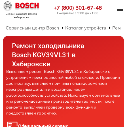
+7 (800) 301-67-48
Ежедневно с 9:00 до 21:00
Сервисный центр Bosch
в
Хабаровске
Сервисный центр Bosch
Каталог устройств
Ремон
Ремонт холодильника
Bosch KGV39VL31 в
Хабаровске
Выполняем ремонт Bosch KGV39VL31 в Хабаровске с
устранением неисправностей любой сложности. Проводим
диагностику, выявляем причины поломки, заменяем
неисправные детали и восстанавливаем
работоспособность устройства. Используем оригинальные
или рекомендованные производителем запчасти, после
ремонта выполняем проверку всех функций и
предоставляем гарантию.
Официальный сервис