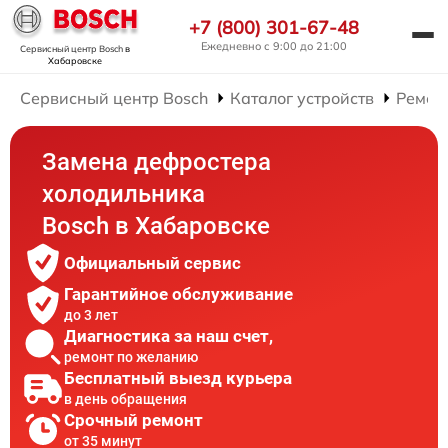
+7 (800) 301-67-48
Ежедневно с 9:00 до 21:00
Сервисный центр Bosch
в
Хабаровске
Сервисный центр Bosch
Каталог устройств
Ремон
Замена дефростера
холодильника
Bosch в Хабаровске
Официальный сервис
Гарантийное обслуживание
до 3 лет
Диагностика за наш счет,
ремонт по желанию
Бесплатный выезд курьера
в день обращения
Срочный ремонт
от 35 минут