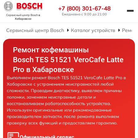
+7 (800) 301-67-48
Ежедневно с 9:00 до 21:00
Сервисный центр Bosch
в
Хабаровске
Сервисный центр Bosch
Каталог устройств
Ремон
Ремонт кофемашины
Bosch TES 51521 VeroCafe Latte
Pro в Хабаровске
Выполняем ремонт Bosch TES 51521 VeroCafe Latte Pro в
Хабаровске с устранением неисправностей любой
сложности. Проводим диагностику, выявляем причины
поломки, заменяем неисправные детали и
восстанавливаем работоспособность устройства.
Используем оригинальные или рекомендованные
производителем запчасти, после ремонта выполняем
проверку всех функций и предоставляем гарантию.
Официальный сервис