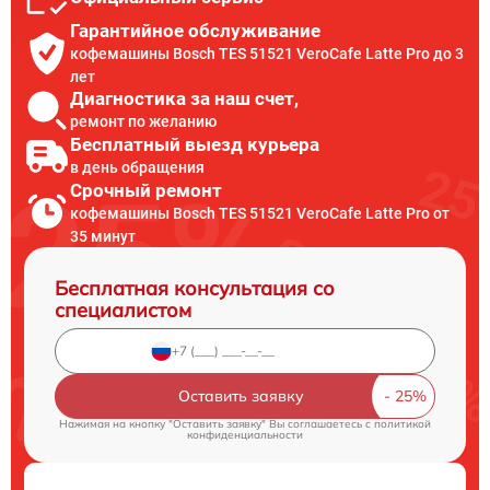
Гарантийное обслуживание
кофемашины Bosch TES 51521 VeroCafe Latte Pro до 3
лет
Диагностика за наш счет,
ремонт по желанию
Бесплатный выезд курьера
в день обращения
Срочный ремонт
кофемашины Bosch TES 51521 VeroCafe Latte Pro от
35 минут
Бесплатная консультация со
специалистом
Оставить заявку
Нажимая на кнопку "Оставить заявку" Вы соглашаетесь c
политикой
конфиденциальности