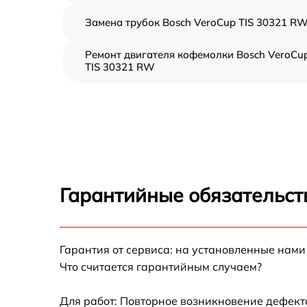
Замена трубок Bosch VeroCup TIS 30321 R
Ремонт двигателя кофемолки Bosch VeroCu
TIS 30321 RW
Замена фильтра Bosch VeroCup TIS 30321
RW
Замена ТЭНа Bosch VeroCup TIS 30321 RW
Чистка от кофейных масел Bosch VeroCup T
30321 RW
Гарантийные обязательст
Ремонт термодатчика Bosch VeroCup TIS
30321 RW
Замена жерновов Bosch VeroCup TIS 30321
Гарантия от сервиса: на установленные нами
RW
Что считается гарантийным случаем?
Ремонт насоса Bosch VeroCup TIS 30321 R
Для работ: Повторное возникновение дефект