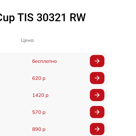
up TIS 30321 RW
Цена
бесплатно
620 р
1420 р
570 р
890 р