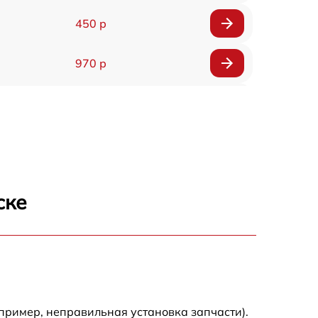
450 р
970 р
820 р
670 р
540 р
ске
1020 р
820 р
920 р
пример, неправильная установка запчасти).