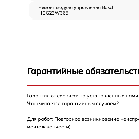
Ремонт модуля управления Bosch
HGG23W365
Замена вентилятора Bosch HGG23W365
Замена ТЭН Bosch HGG23W365
Замена таймера Bosch HGG23W365
Гарантийные обязательст
Ремонт электропроводки Bosch HGG23W36
Ремонт конфорки с расширением Bosch
Гарантия от сервиса: на установленные нами
HGG23W365
Что считается гарантийным случаем?
Ремонт клеммной коробки Bosch
HGG23W365
Для работ: Повторное возникновение неиспр
монтаж запчасти).
Замена конфорки керамической плиты
Bosch HGG23W365