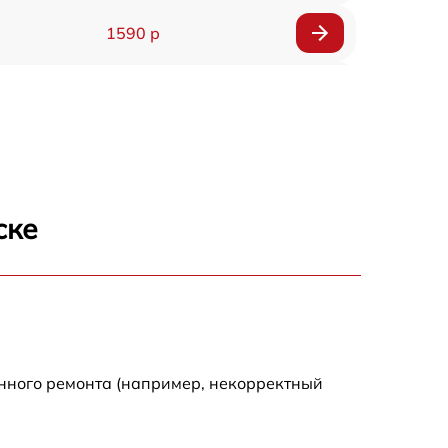
1590 р
1550 р
1200 р
1100 р
ске
750 р
1100 р
1200 р
енного ремонта (например, некорректный
900 р