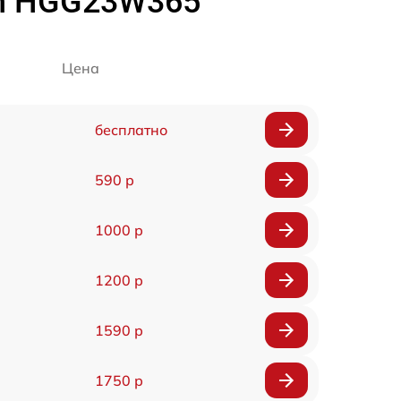
ch HGG23W365
Цена
бесплатно
590 р
1000 р
1200 р
1590 р
1750 р