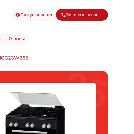
Статус ремонта
Заказать звонок
ы
Отзывы
 HGG23W365