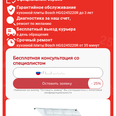
Гарантийное обслуживание
кухонной плиты Bosch HGG245220R до 3 лет
Диагностика за наш счет,
ремонт по желанию
Бесплатный выезд курьера
в день обращения
Срочный ремонт
кухонной плиты Bosch HGG245220R от 35 минут
Бесплатная консультация со
специалистом
Оставить заявку
Нажимая на кнопку "Оставить заявку" Вы соглашаетесь c
политикой
конфиденциальности