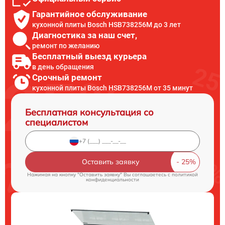
Гарантийное обслуживание
кухонной плиты Bosch HSB738256M до 3 лет
Диагностика за наш счет,
ремонт по желанию
Бесплатный выезд курьера
в день обращения
Срочный ремонт
кухонной плиты Bosch HSB738256M от 35 минут
Бесплатная консультация со
специалистом
Оставить заявку
Нажимая на кнопку "Оставить заявку" Вы соглашаетесь c
политикой
конфиденциальности