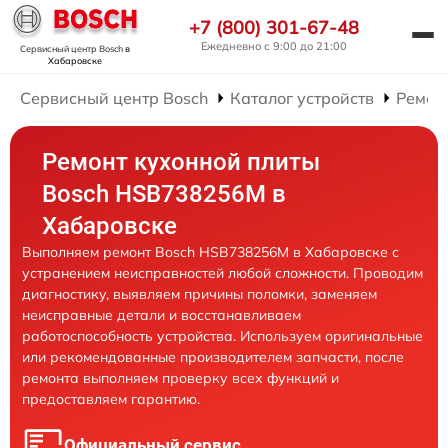
+7 (800) 301-67-48
Ежедневно с 9:00 до 21:00
Сервисный центр Bosch
в
Хабаровске
Сервисный центр Bosch
Каталог устройств
Ремон
Ремонт кухонной плиты
Bosch HSB738256M в
Хабаровске
Выполняем ремонт Bosch HSB738256M в Хабаровске с
устранением неисправностей любой сложности. Проводим
диагностику, выявляем причины поломки, заменяем
неисправные детали и восстанавливаем
работоспособность устройства. Используем оригинальные
или рекомендованные производителем запчасти, после
ремонта выполняем проверку всех функций и
предоставляем гарантию.
Официальный сервис