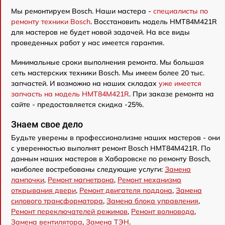
Мы ремонтируем Bosch. Наши мастера -
специалисты по
ремонту техники Bosch
. Восстановить модель HMT84M421R
для мастеров не будет новой задачей. На все виды
проведенных работ у нас имеется гарантия.
Минимальные сроки выполнения ремонта. Мы большая
сеть мастерских техники Bosch. Мы имеем более 20 тыс.
запчастей. И возможно на наших складах
уже имеется
запчасть на модель HMT84M421R
. При заказе ремонта на
сайте - предоставляется скидка -25%.
Знаем свое дело
Будьте уверены в профессионализме наших мастеров - они
с уверенностью выполнят ремонт Bosch HMT84M421R. По
данным наших мастеров в Хабаровске по ремонту Bosch,
наиболее востребованы следующие услуги:
Замена
лампочки
,
Ремонт магнетрона
,
Ремонт механизма
открывания двери
,
Ремонт двигателя поддона
,
Замена
силового трансформатора
,
Замена блока управления
,
Ремонт переключателей режимов
,
Ремонт волновода
,
Замена вентилятора
,
Замена ТЭН
.