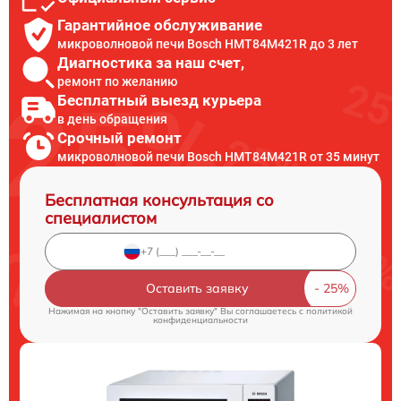
Гарантийное обслуживание
микроволновой печи Bosch HMT84M421R до 3 лет
Диагностика за наш счет,
ремонт по желанию
Бесплатный выезд курьера
в день обращения
Срочный ремонт
микроволновой печи Bosch HMT84M421R от 35 минут
Бесплатная консультация со
специалистом
Оставить заявку
Нажимая на кнопку "Оставить заявку" Вы соглашаетесь c
политикой
конфиденциальности