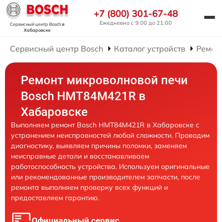
+7 (800) 301-67-48
Ежедневно с 9:00 до 21:00
Сервисный центр Bosch
в
Хабаровске
Сервисный центр Bosch
Каталог устройств
Ремон
Ремонт микроволновой печи
Bosch HMT84M421R в
Хабаровске
Выполняем ремонт Bosch HMT84M421R в Хабаровске с
устранением неисправностей любой сложности. Проводим
диагностику, выявляем причины поломки, заменяем
неисправные детали и восстанавливаем
работоспособность устройства. Используем оригинальные
или рекомендованные производителем запчасти, после
ремонта выполняем проверку всех функций и
предоставляем гарантию.
Официальный сервис