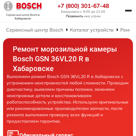
+7 (800) 301-67-48
Ежедневно с 9:00 до 21:00
Сервисный центр Bosch
в
Позвонить
мне утром
Хабаровске
Сервисный центр Bosch
Каталог устройств
Ремон
Ремонт морозильной камеры
Bosch GSN 36VL20 R в
Хабаровске
Выполняем ремонт Bosch GSN 36VL20 R в Хабаровске с
устранением неисправностей любой сложности. Проводим
диагностику, выявляем причины поломки, заменяем
неисправные детали и восстанавливаем
работоспособность устройства. Используем оригинальные
или рекомендованные производителем запчасти, после
ремонта выполняем проверку всех функций и
предоставляем гарантию.
Официальный сервис