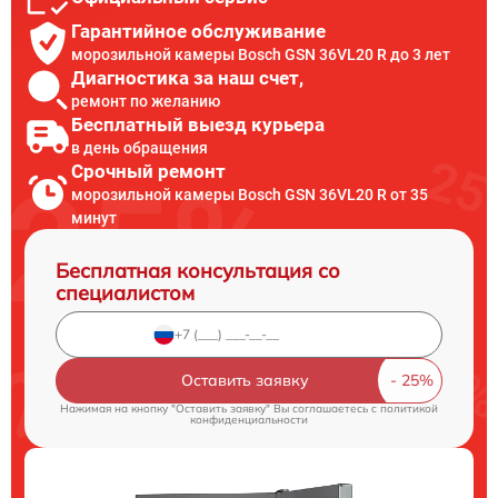
Гарантийное обслуживание
морозильной камеры Bosch GSN 36VL20 R до 3 лет
Диагностика за наш счет,
ремонт по желанию
Бесплатный выезд курьера
в день обращения
Срочный ремонт
морозильной камеры Bosch GSN 36VL20 R от 35
минут
Бесплатная консультация со
специалистом
Оставить заявку
Нажимая на кнопку "Оставить заявку" Вы соглашаетесь c
политикой
конфиденциальности