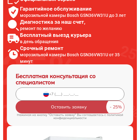
Гарантийное обслуживание
морозильной камеры Bosch GSN36VW31U до 3 лет
Диагностика за наш счет,
ремонт по желанию
Бесплатный выезд курьера
в день обращения
Срочный ремонт
морозильной камеры Bosch GSN36VW31U от 35
минут
Бесплатная консультация со
специалистом
Оставить заявку
Нажимая на кнопку "Оставить заявку" Вы соглашаетесь c
политикой
конфиденциальности