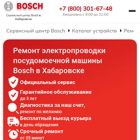
+7 (800) 301-67-48
Ежедневно с 9:00 до 21:00
Сервисный центр Bosch
в
Хабаровске
Сервисный центр Bosch
Каталог устройств
Ремон
Ремонт электропроводки
посудомоечной машины
Bosch в Хабаровске
Официальный сервис
Гарантийное обслуживание
до 3 лет
Диагностика за наш счет,
ремонт по желанию
Бесплатный выезд курьера
в день обращения
Срочный ремонт
от 35 минут