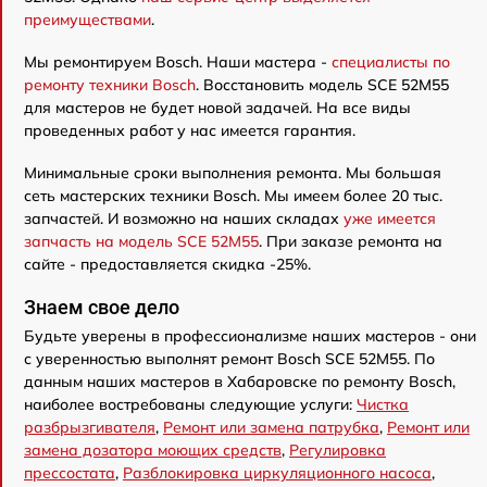
преимуществами
.
Мы ремонтируем Bosch. Наши мастера -
специалисты по
ремонту техники Bosch
. Восстановить модель SCE 52M55
для мастеров не будет новой задачей. На все виды
проведенных работ у нас имеется гарантия.
Минимальные сроки выполнения ремонта. Мы большая
сеть мастерских техники Bosch. Мы имеем более 20 тыс.
запчастей. И возможно на наших складах
уже имеется
запчасть на модель SCE 52M55
. При заказе ремонта на
сайте - предоставляется скидка -25%.
Знаем свое дело
Будьте уверены в профессионализме наших мастеров - они
с уверенностью выполнят ремонт Bosch SCE 52M55. По
данным наших мастеров в Хабаровске по ремонту Bosch,
наиболее востребованы следующие услуги:
Чистка
разбрызгивателя
,
Ремонт или замена патрубка
,
Ремонт или
замена дозатора моющих средств
,
Регулировка
прессостата
,
Разблокировка циркуляционного насоса
,