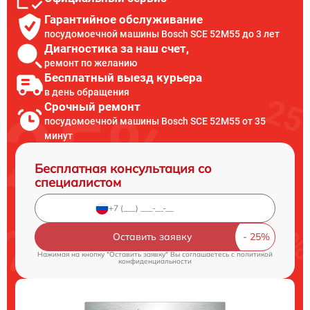
Гарантийное обслуживание
посудомоечной машины Bosch SCE 52M55 до 3 лет
Диагностика за наш счет,
ремонт по желанию
Бесплатный выезд курьера
в день обращения
Срочный ремонт
посудомоечной машины Bosch SCE 52M55 от 35
минут
Бесплатная консультация со
специалистом
Оставить заявку
Нажимая на кнопку "Оставить заявку" Вы соглашаетесь c
политикой
конфиденциальности