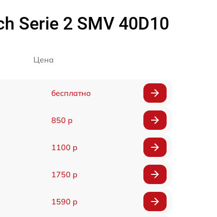
 Serie 2 SMV 40D10
Цена
бесплатно
850 р
1100 р
1750 р
1590 р