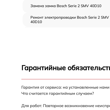
Замена замка Bosch Serie 2 SMV 40D10
Ремонт электропроводки Bosch Serie 2 SMV
40D10
Замена шнура питания Bosch Serie 2 SMV
40D10
Корпусный ремонт (замена резинок,
креплений, кнопок) Bosch Serie 2 SMV 40D1
Ремонт платы управления (восстановление)
Bosch Serie 2 SMV 40D10
Гарантийные обязательст
Замена заливного клапана Bosch Serie 2
SMV 40D10
Замена панели управления Bosch Serie 2
Гарантия от сервиса: на установленные нами
SMV 40D10
Что считается гарантийным случаем?
Замена расходомера Bosch Serie 2 SMV
40D10
Для работ: Повторное возникновение неиспр