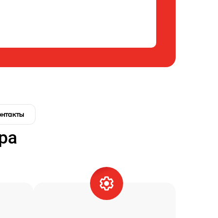
онтакты
ра