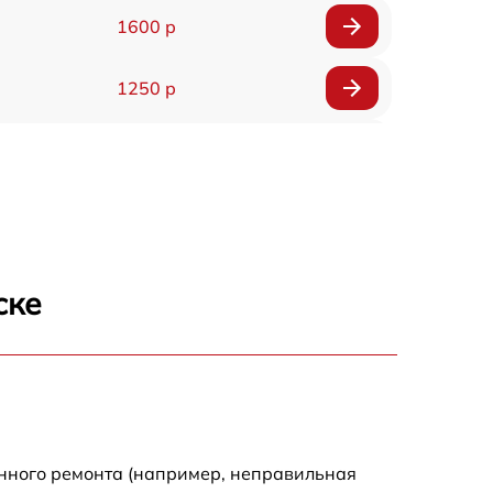
1600 р
1250 р
1000 р
850 р
2590 р
ске
1550 р
1550 р
1600 р
енного ремонта (например, неправильная