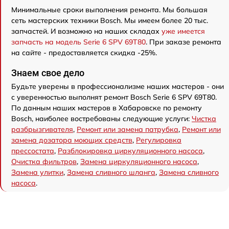
Минимальные сроки выполнения ремонта. Мы большая
сеть мастерских техники Bosch. Мы имеем более 20 тыс.
запчастей. И возможно на наших складах
уже имеется
запчасть на модель Serie 6 SPV 69T80
. При заказе ремонта
на сайте - предоставляется скидка -25%.
Знаем свое дело
Будьте уверены в профессионализме наших мастеров - они
с уверенностью выполнят ремонт Bosch Serie 6 SPV 69T80.
По данным наших мастеров в Хабаровске по ремонту
Bosch, наиболее востребованы следующие услуги:
Чистка
разбрызгивателя
,
Ремонт или замена патрубка
,
Ремонт или
замена дозатора моющих средств
,
Регулировка
прессостата
,
Разблокировка циркуляционного насоса
,
Очистка фильтров
,
Замена циркуляционного насоса
,
Замена улитки
,
Замена сливного шланга
,
Замена сливного
насоса
.