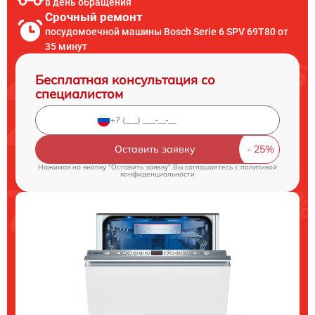
в день обращения
Срочный ремонт
посудомоечной машины Bosch Serie 6 SPV 69T80 от
35 минут
Бесплатная консультация со
специалистом
Оставить заявку
Нажимая на кнопку "Оставить заявку" Вы соглашаетесь c
политикой
конфиденциальности