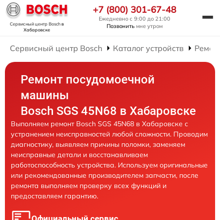
+7 (800) 301-67-48
Ежедневно с 9:00 до 21:00
Сервисный центр Bosch
в
Позвонить
мне утром
Хабаровске
Сервисный центр Bosch
Каталог устройств
Ремон
Ремонт посудомоечной
машины
Bosch SGS 45N68 в Хабаровске
Выполняем ремонт Bosch SGS 45N68 в Хабаровске с
устранением неисправностей любой сложности. Проводим
диагностику, выявляем причины поломки, заменяем
неисправные детали и восстанавливаем
работоспособность устройства. Используем оригинальные
или рекомендованные производителем запчасти, после
ремонта выполняем проверку всех функций и
предоставляем гарантию.
Официальный сервис