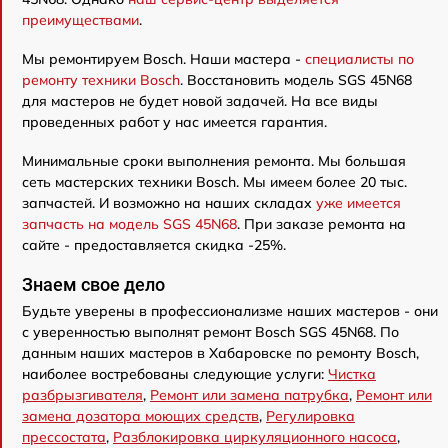
преимуществами
.
Мы ремонтируем Bosch. Наши мастера -
специалисты по
ремонту техники Bosch
. Восстановить модель SGS 45N68
для мастеров не будет новой задачей. На все виды
проведенных работ у нас имеется гарантия.
Минимальные сроки выполнения ремонта. Мы большая
сеть мастерских техники Bosch. Мы имеем более 20 тыс.
запчастей. И возможно на наших складах
уже имеется
запчасть на модель SGS 45N68
. При заказе ремонта на
сайте - предоставляется скидка -25%.
Знаем свое дело
Будьте уверены в профессионализме наших мастеров - они
с уверенностью выполнят ремонт Bosch SGS 45N68. По
данным наших мастеров в Хабаровске по ремонту Bosch,
наиболее востребованы следующие услуги:
Чистка
разбрызгивателя
,
Ремонт или замена патрубка
,
Ремонт или
замена дозатора моющих средств
,
Регулировка
прессостата
,
Разблокировка циркуляционного насоса
,