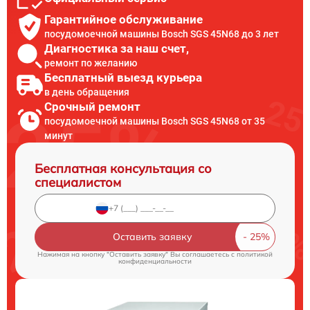
Гарантийное обслуживание
посудомоечной машины Bosch SGS 45N68 до 3 лет
Диагностика за наш счет,
ремонт по желанию
Бесплатный выезд курьера
в день обращения
Срочный ремонт
посудомоечной машины Bosch SGS 45N68 от 35
минут
Бесплатная консультация со
специалистом
Оставить заявку
Нажимая на кнопку "Оставить заявку" Вы соглашаетесь c
политикой
конфиденциальности