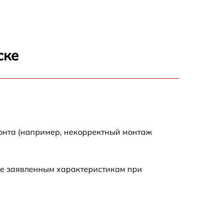
850 р
2590 р
ске
1550 р
1550 р
1600 р
монта (например, некорректный монтаж
750 р
ие заявленным характеристикам при
1550 р
2000 р