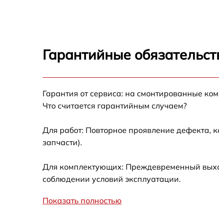
Корпусный ремонт (замена резинок,
креплений, кнопок) Bosch SMS 53N18
Ремонт платы управления (восстановление)
Bosch SMS 53N18
Гарантийные обязательст
Замена заливного клапана Bosch SMS 53N
Гарантия от сервиса: на смонтированные ко
Замена панели управления Bosch SMS 53N
Что считается гарантийным случаем?
Замена расходомера Bosch SMS 53N18
Для работ: Повторное проявление дефекта, 
запчасти).
Замена разбрызгивателя Bosch SMS 53N18
Для комплектующих: Преждевременный выход 
Замена пускового конденсатора
соблюдении условий эксплуатации.
циркуляционного насоса Bosch SMS 53N18
Показать полностью
Замена проточного нагревательного
элемента Bosch SMS 53N18