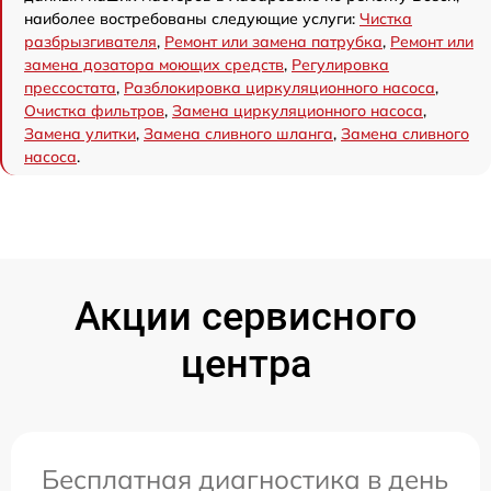
наиболее востребованы следующие услуги:
Чистка
разбрызгивателя
,
Ремонт или замена патрубка
,
Ремонт или
замена дозатора моющих средств
,
Регулировка
прессостата
,
Разблокировка циркуляционного насоса
,
Очистка фильтров
,
Замена циркуляционного насоса
,
Замена улитки
,
Замена сливного шланга
,
Замена сливного
насоса
.
Акции сервисного
центра
Бесплатная диагностика в день