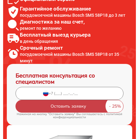
Гарантийное обслуживание
посудомоечной машины Bosch SMS 58P18 до 3 лет
Диагностика за наш счет,
ремонт по желанию
Бесплатный выезд курьера
в день обращения
Срочный ремонт
посудомоечной машины Bosch SMS 58P18 от 35
минут
Бесплатная консультация со
специалистом
Оставить заявку
Нажимая на кнопку "Оставить заявку" Вы соглашаетесь c
политикой
конфиденциальности